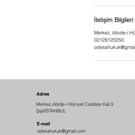
İletişim Bilgileri
Merkez, Abide-i Hür
02128120250
odesahukuk@gmai
Adres
Merkez,Abide-i Hürriyet Caddesi Kat:3
Şişli/İSTANBUL
E-mail
odesahukuk@gmail.com