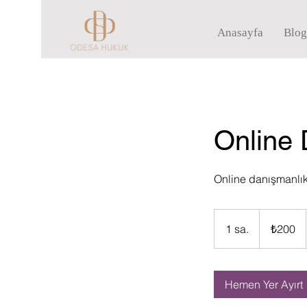
Anasayfa
Blog
Online 
Online danışmanlık 
₺200
Türk
1 sa.
1
₺200
lirası
s
a
Hemen Yer Ayırt