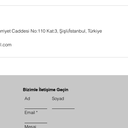
riyet Caddesi No:110 Kat:3, Şişli/İstanbul, Türkiye
l.com
Bizimle İletişime Geçin
Ad
Soyad
Email
Mesaj